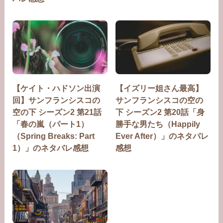
【ケイト・ハドソン出演
【イズリー姐さん最高】
回】サンフランシスコの
サンフランシスコの空の
空の下 シーズン2 第21話
下 シーズン2 第20話「身
「春の嵐（パート1）
勝手な男たち（Happily
（Spring Breaks: Part
Ever After）」のネタバレ
1）」のネタバレ感想
感想